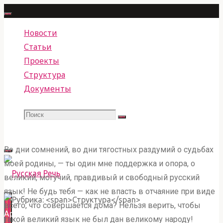
Перейти
к
Новости
содержимому
Статьи
Проекты
Структура
Документы
Поиск
Что
Поиск
Во дни сомнений, во дни тягостных раздумий о судьбах
искать:
моей родины, — ты один мне поддержка и опора, о
великий, могучий, правдивый и свободный русский
язык! Не будь тебя — как не впасть в отчаяние при виде
РУССКАЯ РЕЧЬ
всего, что совершается дома? Нельзя верить, чтобы
Главная
Архив рубрики "Структура"
ОБЩЕСТВЕННОЕ ДВИЖЕНИЕ ПО ЗАЩИТЕ,
такой великий язык не был дан великому народу!