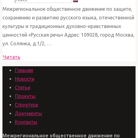
Поиск
Межрегиональное общественное движение по защите,
сохранению и развитию русского языка, отечественной
искать:
культуры и традиционных духовно-нравственных
ценностей «Русская речь» Адрес: 109028, город Москва,
ул. Солянка, д.1/2, …
"Наши
Читать
контакты"
Главная
Новости
Статьи
Проекты
Структура
Документы
Контакты
Межрегиональное общественное движение по