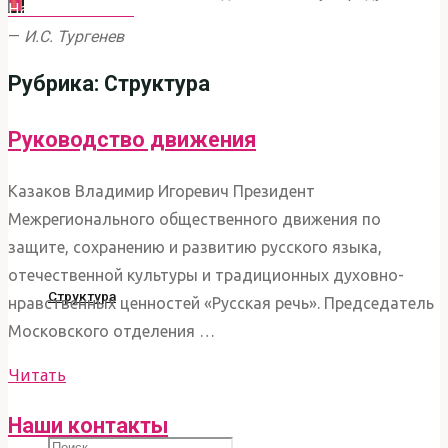
Наши контакты
СОХРАНЕНИЮ И РАЗВИТИЮ РУССКОГО ЯЗЫКА
—
И.С. Тургенев
"РУССКАЯ РЕЧЬ"
Новости
Рубрика:
Структура
Руководство движения
Статьи
Казаков Владимир Игоревич Президент
Межрегионального общественного движения по
Проекты
защите, сохранению и развитию русского языка,
отечественной культуры и традиционных духовно-
Структура
нравственных ценностей «Русская речь». Председатель
Московского отделения …
Документы
"Руководство
Читать
движения"
Наши контакты
Что
Поиск