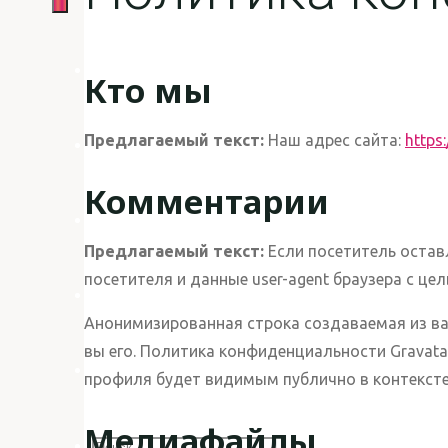
Новости
Кто мы
Предлагаемый текст:
Наш адрес сайта:
https:
Статьи
Комментарии
Проекты
Предлагаемый текст:
Если посетитель остав
посетителя и данные user-agent браузера с це
Структура
Анонимизированная строка создаваемая из ваш
вы его. Политика конфиденциальности Gravata
Документы
профиля будет видимым публично в контексте
Медиафайлы
Что
Поиск