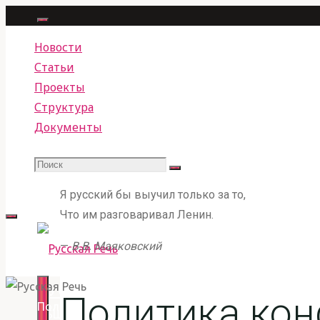
Перейти
к
Новости
содержимому
Статьи
Проекты
Структура
Документы
Поиск
Что
Поиск
Я русский бы выучил только за то,
Что им разговаривал Ленин.
искать:
—
В.В. Маяковский
РУССКАЯ РЕЧЬ
Политика ко
Главная
Политика конфиденциальности
ОБЩЕСТВЕННОЕ ДВИЖЕНИЕ ПО ЗАЩИТЕ, СОХРАНЕ