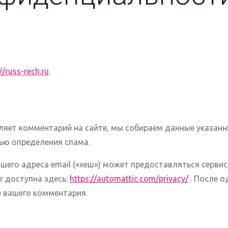
//russ-rech.ru
.
ляет комментарий на сайте, мы собираем данные указанн
лью определения спама.
его адреса email («хеш») может предоставляться сервису
r доступна здесь:
https://automattic.com/privacy/
. После 
 вашего комментария.