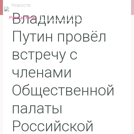
Перейти
Новости
к
Владимир
РУССКАЯ РЕЧЬ
содержимому
Путин провёл
встречу с
членами
Общественной
палаты
Российской