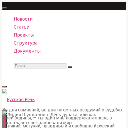
Перейти
к
Новости
содержимому
Статьи
Проекты
Структура
Документы
Поиск
Что
Поиск
искать:
Во дни сомнений, во дни тягостных раздумий о судьбах
РУССКАЯ РЕЧЬ
моей родины, — ты один мне поддержка и опора, о
ОБЩЕСТВЕННОЕ ДВИЖЕНИЕ ПО ЗАЩИТЕ,
великий, могучий, правдивый и свободный русский