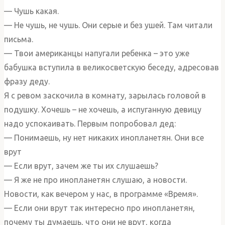
— Чушь какая.
— Не чушь, не чушь. Они серые и без ушей. Там читали
письма.
— Твои американцы напугали ребенка – это уже
бабушка вступила в великосветскую беседу, адресовав
фразу деду.
Я с ревом заскочила в комнату, зарылась головой в
подушку. Хочешь – не хочешь, а испуганную девицу
надо успокаивать. Первым попробовал дед:
— Понимаешь, ну нет никаких инопланетян. Они все
врут
— Если врут, зачем же ты их слушаешь?
— Я же не про инопланетян слушаю, а новости.
Новости, как вечером у нас, в программе «Время».
— Если они врут так интересно про инопланетян,
почему ты думаешь, что они не врут, когда