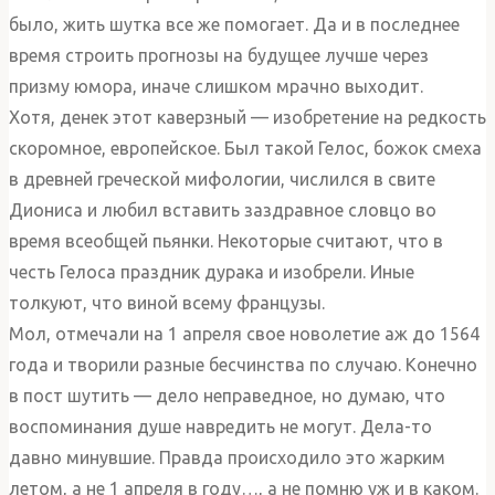
было, жить шутка все же помогает. Да и в последнее
время строить прогнозы на будущее лучше через
призму юмора, иначе слишком мрачно выходит.
Хотя, денек этот каверзный — изобретение на редкость
скоромное, европейское. Был такой Гелос, божок смеха
в древней греческой мифологии, числился в свите
Диониса и любил вставить заздравное словцо во
время всеобщей пьянки. Некоторые считают, что в
честь Гелоса праздник дурака и изобрели. Иные
толкуют, что виной всему французы.
Мол, отмечали на 1 апреля свое новолетие аж до 1564
года и творили разные бесчинства по случаю. Конечно
в пост шутить — дело неправедное, но думаю, что
воспоминания душе навредить не могут. Дела-то
давно минувшие. Правда происходило это жарким
летом, а не 1 апреля в году…, а не помню уж и в каком.