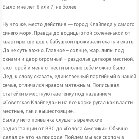
Было мне лет 6 или 7, не более.
Ну что же, место действия — город Клайпеда у самого
синего моря. Правда до водицы этой солененькой от
квартиры где дед с бабушкой проживали ехать и ехать.
Да не суть важно. Главное – солнце, жар, липы под
окнами и двор огромный – раздолье детворе местной,
к которой и меня отнести вполне себе можно было.
Дед, к слову сказать, единственный партийный в нашей
семье, отличался нравом мятежным. Пописывал
статейки в местную газетенку под названием
«Советская Клайпеда» и на все корки ругал как власти
местные, так и вышестоящие.
Была у него привычка слушать вражеские
радиостанции от ВВС до «Голоса Америки». Обычно
делал он это на природе. Пойдем мы все скопом в