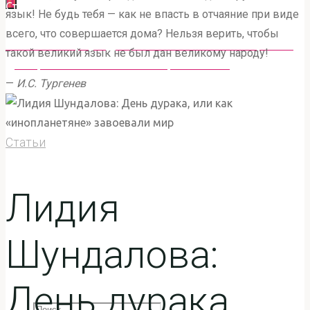
Главная
Статьи
Лидия Шундалова: День дурака, или как
СОХРАНЕНИЮ И РАЗВИТИЮ РУССКОГО ЯЗЫКА
язык! Не будь тебя — как не впасть в отчаяние при виде
«инопланетяне» завоевали мир
"РУССКАЯ РЕЧЬ"
всего, что совершается дома? Нельзя верить, чтобы
Михаил Захарчук: День памяти великого Кнорозова
Новости
такой великий язык не был дан великому народу!
Дмитрий Мельников: Стихи разных лет
—
И.С. Тургенев
Статьи
Статьи
Проекты
Лидия
Структура
Шундалова:
Документы
День дурака,
Что
Поиск