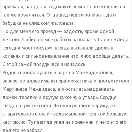
приехали, заодно и отдохнуть немного возжелали, на
пляже поваляться. Отца дед недолюбливал, да и
бабушка не слишком жаловала.
Но для меня его приезд — радость, кроме одной
детали. Любил он мне работы назначать. Слова: «Лида
сегодня моет посуду», всегда вызывали дрожь в
коленях и сильное нежелание что-либо вообще делать.
С этой самой посуды все и началось.
Родня свалила гулять в парк на Мажвида-аллея,
вернее, по аллее имени первопечатника и просветителя
Мартинаса Мажвидаса, а я осталась надраивать
ложки, тарелки и другую кухонную утварь. Сердце
съедала грусть-тоска. Эмоции рвались наружу, а я
старательно терла и терла мыльной тряпкой большую
кастрюлю. Тут взгляд упал на приемник, и чего это его
дед его не забрал.