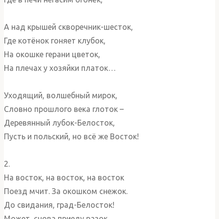
А над крышей скворечник-шесток,
Где котёнок гоняет клубок,
На окошке герани цветок,
На плечах у хозяйки платок…
Уходящий, волшебный мирок,
Словно прошлого века глоток –
Деревянный лубок-Белосток,
Пусть и польский, но всё же Восток!
2.
На восток, на восток, на восток
Поезд мчит. За окошком снежок.
До свидания, град-Белосток!
Может, снова приеду разок…