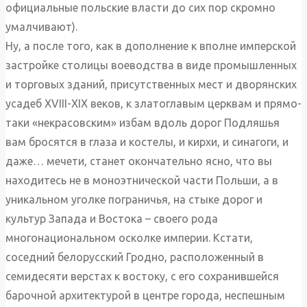
официальные польские власти до сих пор скромно
умалчивают).
Ну, а после того, как в дополнение к вполне имперской
застройке столицы воеводства в виде промышленных
и торговых зданий, присутственных мест и дворянских
усадеб XVIII-XIX веков, к златоглавым церквам и прямо-
таки «некрасовским» избам вдоль дорог Подляшья
вам бросятся в глаза и костелы, и кирхи, и синагоги, и
даже… мечети, станет окончательно ясно, что вы
находитесь не в моноэтнической части Польши, а в
уникальном уголке пограничья, на стыке дорог и
культур Запада и Востока – своего рода
многонациональном осколке империи. Кстати,
соседний белорусский Гродно, расположенный в
семидесяти верстах к востоку, с его сохранившейся
барочной архитектурой в центре города, неспешным