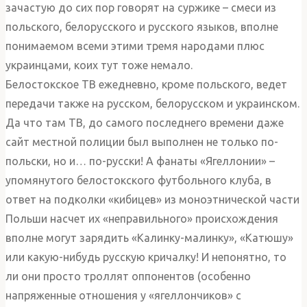
зачастую до сих пор говорят на суржике – смеси из
польского, белорусского и русского языков, вполне
понимаемом всеми этими тремя народами плюс
украинцами, коих тут тоже немало.
Белостокское ТВ ежедневно, кроме польского, ведет
передачи также на русском, белорусском и украинском.
Да что там ТВ, до самого последнего времени даже
сайт местной полиции был выполнен не только по-
польски, но и… по-русски! А фанаты «Ягеллонии» –
упомянутого белостокского футбольного клуба, в
ответ на подколки «кибицев» из моноэтнической части
Польши насчет их «неправильного» происхождения
вполне могут зарядить «Калинку-малинку», «Катюшу»
или какую-нибудь русскую кричалку! И непонятно, то
ли они просто троллят оппонентов (особенно
напряженные отношения у «ягеллончиков» с