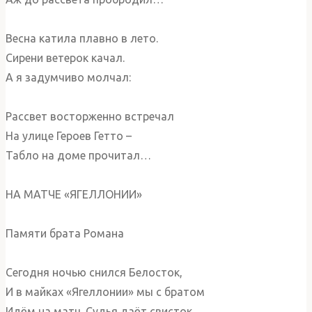
Весна катила плавно в лето.
Сирени ветерок качал.
А я задумчиво молчал:
Рассвет восторженно встречал
На улице Героев Гетто –
Табло на доме прочитал…
НА МАТЧЕ «ЯГЕЛЛОНИИ»
Памяти брата Романа
Сегодня ночью снился Белосток,
И в майках «Ягеллонии» мы с братом
Идём на матч. Судья даёт свисток.