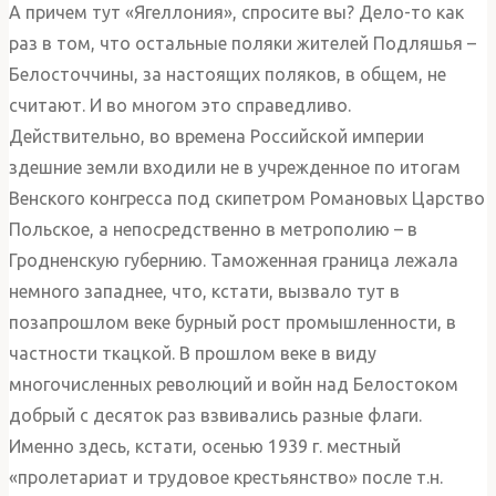
А причем тут «Ягеллония», спросите вы? Дело-то как
раз в том, что остальные поляки жителей Подляшья –
Белосточчины, за настоящих поляков, в общем, не
считают. И во многом это справедливо.
Действительно, во времена Российской империи
здешние земли входили не в учрежденное по итогам
Венского конгресса под скипетром Романовых Царство
Польское, а непосредственно в метрополию – в
Гродненскую губернию. Таможенная граница лежала
немного западнее, что, кстати, вызвало тут в
позапрошлом веке бурный рост промышленности, в
частности ткацкой. В прошлом веке в виду
многочисленных революций и войн над Белостоком
добрый с десяток раз взвивались разные флаги.
Именно здесь, кстати, осенью 1939 г. местный
«пролетариат и трудовое крестьянство» после т.н.