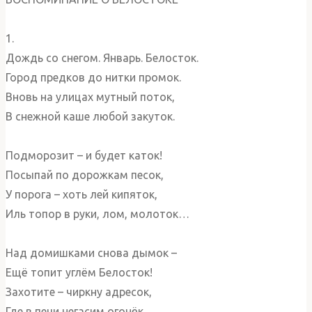
1.
Дождь со снегом. Январь. Белосток.
Город предков до нитки промок.
Вновь на улицах мутный поток,
В снежной каше любой закуток.
Подморозит – и будет каток!
Посыпай по дорожкам песок,
У порога – хоть лей кипяток,
Иль топор в руки, лом, молоток…
Над домишками снова дымок –
Ещё топит углём Белосток!
Захотите – чиркну адресок,
Где в печи негасим огонёк,