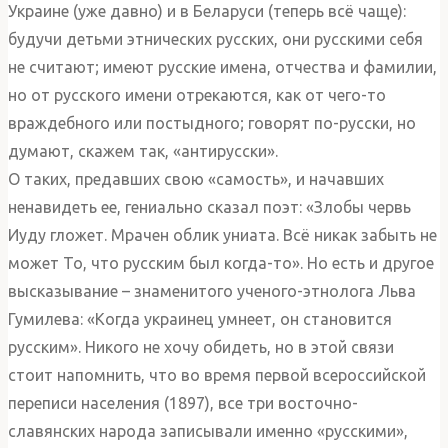
Украине (уже давно) и в Беларуси (теперь всё чаще):
будучи детьми этнических русских, они русскими себя
не считают; имеют русские имена, отчества и фамилии,
но от русского имени отрекаются, как от чего-то
враждебного или постыдного; говорят по-русски, но
думают, скажем так, «антирусски».
О таких, предавших свою «самость», и начавших
ненавидеть ее, гениально сказал поэт: «Злобы червь
Иуду гложет. Мрачен облик униата. Всё никак забыть не
может То, что русским был когда-то». Но есть и другое
высказывание – знаменитого ученого-этнолога Льва
Гумилева: «Когда украинец умнеет, он становится
русским». Никого не хочу обидеть, но в этой связи
стоит напомнить, что во время первой всероссийской
переписи населения (1897), все три восточно-
славянских народа записывали именно «русскими»,