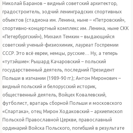
Николай Баранов – видный советский архитектор,
градостроитель, зодчий ленинградских спортивных
объектов (стадиона им. Ленина, ныне – «Петровский»,
спортивно-концертный комплекс им. Ленина, ныне СКК
«Петербургский»), Михаил Темкин – выдающийся
советский ученый-физиохимик, лауреат Госпремии
СССР. Это всё евреи, немцы, русские… Ну, а теперь
«тутэйшие»: Рышард Качаровский – польский
государственный деятель, последний Президент
Польши в изгнании (1989-90 гг.); Антон Миронович –
видный польский и белорусский историк,
общественный деятель, Войцех Ковалевский,
футболист, вратарь сборной Польши и московского
«Спартака», отец Мирон Ходаковский – архиепископ
Польской Православной Церкви, православный
ординарий Войска Польского, погибший в результате