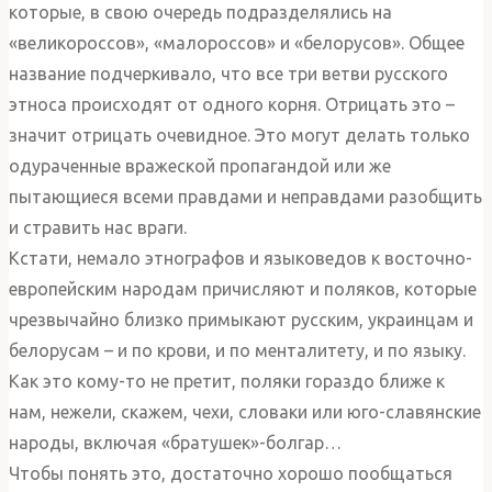
которые, в свою очередь подразделялись на
«великороссов», «малороссов» и «белорусов». Общее
название подчеркивало, что все три ветви русского
этноса происходят от одного корня. Отрицать это –
значит отрицать очевидное. Это могут делать только
одураченные вражеской пропагандой или же
пытающиеся всеми правдами и неправдами разобщить
и стравить нас враги.
Кстати, немало этнографов и языковедов к восточно-
европейским народам причисляют и поляков, которые
чрезвычайно близко примыкают русским, украинцам и
белорусам – и по крови, и по менталитету, и по языку.
Как это кому-то не претит, поляки гораздо ближе к
нам, нежели, скажем, чехи, словаки или юго-славянские
народы, включая «братушек»-болгар…
Чтобы понять это, достаточно хорошо пообщаться