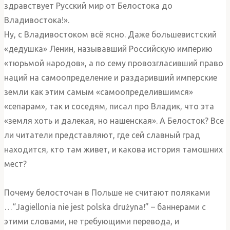
здравствует Русский мир от Белостока до
Владивостока!».
Ну, с Владивостоком всё ясно. Даже большевистский
«дедушка» Ленин, называвший Российскую империю
«тюрьмой народов», а по сему провозгласивший право
наций на самоопределение и раздаривший имперские
земли как этим самым «самоопределившимся»
«сепарам», так и соседям, писал про Владик, что эта
«земля хоть и далекая, но нашенская». А Белосток? Все
ли читатели представляют, где сей славный град
находится, кто там живет, и какова история тамошних
мест?
Почему белосточан в Польше не считают поляками
…“Jagiellonia nie jest polska drużyna!” – баннерами с
этими словами, не требующими перевода, и