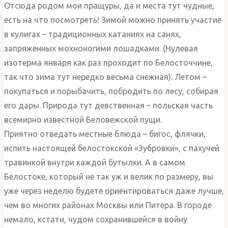
Отсюда родом мои пращуры, да и места тут чудные,
есть на что посмотреть! Зимой можно принять участие
в кулигах – традиционных катаниях на санях,
запряженных мохноногими лошадками. (Нулевая
изотерма января как раз проходит по Белосточчине,
так что зима тут нередко весьма снежная). Летом –
покупаться и порыбачить, побродить по лесу, собирая
его дары. Природа тут девственная – польская часть
всемирно известной Беловежской пущи.
Приятно отведать местные блюда – бигос, флячки,
испить настоящей белостокской «Зубровки», с пахучей
травинкой внутри каждой бутылки. А в самом
Белостоке, который не так уж и велик по размеру, вы
уже через неделю будете ориентироваться даже лучше,
чем во многих районах Москвы или Питера. В городе
немало, кстати, чудом сохранившейся в войну