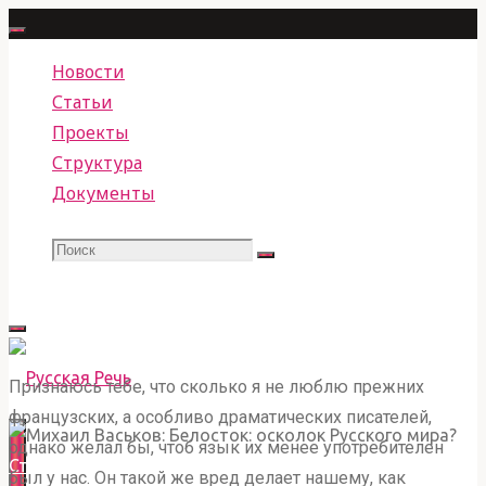
Перейти
к
Новости
содержимому
Статьи
Проекты
Структура
Документы
Поиск
Что
Поиск
искать:
Признаюсь тебе, что сколько я не люблю прежних
французских, а особливо драматических писателей,
РУССКАЯ РЕЧЬ
однако желал бы, чтоб язык их менее употребителен
Главная
Статьи
Михаил Васьков: Белосток: осколок Русского
ОБЩЕСТВЕННОЕ ДВИЖЕНИЕ ПО ЗАЩИТЕ,
был у нас. Он такой же вред делает нашему, как