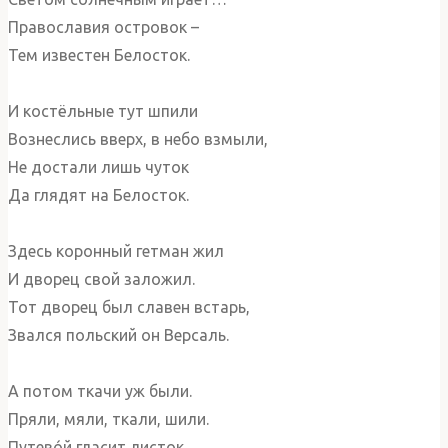
Православия островок –
Тем известен Белосток.
И костёльные тут шпили
Вознеслись вверх, в небо взмыли,
Не достали лишь чуток
Да глядят на Белосток.
Здесь коронный гетман жил
И дворец свой заложил.
Тот дворец был славен встарь,
Звался польский он Версаль.
А потом ткачи уж были.
Пряли, мяли, ткали, шили.
Путевóй гласит листок