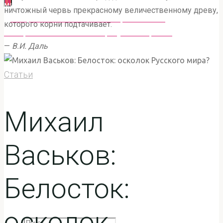
мира?
СОХРАНЕНИЮ И РАЗВИТИЮ РУССКОГО ЯЗЫКА
ничтожный червь прекрасному величественному древу,
Дмитрий Мельников: Стихи разных лет
"РУССКАЯ РЕЧЬ"
которого корни подтачивает.
Петер Штайн: Какой театр нужен Европе?
Новости
—
В.И. Даль
Статьи
Статьи
Михаил
Проекты
Васьков:
Структура
Белосток:
Документы
осколок
Что
Поиск