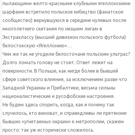
пылающими желто-красными клубными ягеллонскими
шарфами встретило польское кибицтво (фанатское
сообщество) вернувшуюся в середине нулевых после
многолетнего скитания по низшим лигам в
Экстраклассу (высший дивизион польского футбола)
белостокскую «Ягеллонию»…
Чем же так не угодили белосточане польским ультрас?
Долго ломать голову не стоит. Ответ лежит на
поверхности. В Польше, как нигде более в бывшей
сфере советского влияния, за исключением разве что
Западной Украины и Прибалтики, весьма сильны
националистические и русофобские настроения.
Не будем здесь спорить, когда, как и почему так
случилось, кто виноват, и справедливы ли претензии
бывших «угнетаемых окраин» к метрополии, скажем
просто: так уж исторически сложилось.