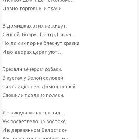
Давно торговцы и ткачи
В домишках этих не живут.
Сенной, Бояры, Центр, Пяски…
Но до сих пор не блекнут краски
И во дворах царит уют…
Брехали вечером собаки.
В кустах у Белой соловей
Так сладко пел. Домой скорей
Спешили поздние поляки.
Я – никуда же не спешил…
Уж посветлело на востоке,
И в деревянном Белостоке
Аж до рассвета пробродил…