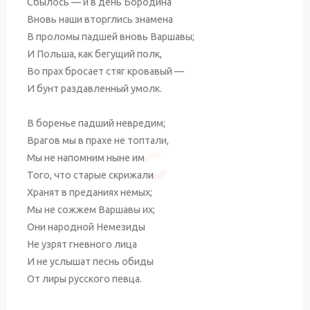
Сбылось — и в день Бородина
Вновь наши вторглись знамена
В проломы падшей вновь Варшавы;
И Польша, как бегущий полк,
Во прах бросает стяг кровавый —
И бунт раздавленный умолк.
В боренье падший невредим;
Врагов мы в прахе не топтали,
Мы не напомним ныне им
Того, что старые скрижали
Хранят в преданиях немых;
Мы не сожжем Варшавы их;
Они народной Немезиды
Не узрят гневного лица
И не услышат песнь обиды
От лиры русского певца.