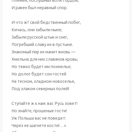
Племен, послушных воле гордой,
И равен был неравный спор.
И что ж? свой бедственный побег,
Кичась, они забыли ныне;
Забыли русской штык и снег,
Погребший славу их в пустыне.
Знакомый пир их манит вновь —
Хмельна для них славянов кровь;
Но тяжко будет им похмелье;
Но долог будет сон гостей
На тесном, хладном новоселье,
Под злаком северных полей!
Ступайте ж к нам: вас Русь зовет!
Но знайте, прошеные гости!
Уж Польша вас не поведет:
Через ее шагнете кости!…»