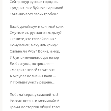
Сей пращур русских городов,
Сроднит ли с буйною Варшавой
Святыню всех своих гробов?
Ваш бурный шум и хриплый крик
Смутили ль русского владыку?
Скажите, кто главой поник?
Кому венец: мечу иль крику?
Сильна ли Русь? Война, и мор,
И бунт, и внешних бурь напор
Ее, беснуясь, потрясали —
Смотрите ж: всё стоит она!
А вкруг ее волненья пали —
И Польши участь решена…
Победа! сердцу сладкий час!
Россия! встань и возвышайся!
Греми, восторгов общий глас!…