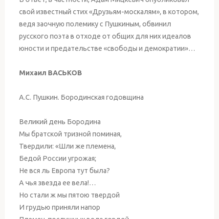
свой известный стих «Друзьям-москалям», в котором,
ведя заочную полемику с Пушкиным, обвинил
русского поэта в отходе от общих для них идеалов
юности и предательстве «свободы и демократии»…
Михаил ВАСЬКОВ
А.С. Пушкин. Бородинская годовщина
Великий день Бородина
Мы братской тризной поминая,
Твердили: «Шли же племена,
Бедой России угрожая;
Не вся ль Европа тут была?
А чья звезда ее вела!…
Но стали ж мы пятою твердой
И грудью приняли напор