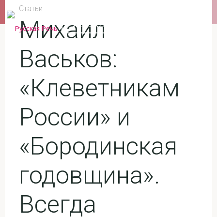
Перейти
Статьи
к
Михаил
РУССКАЯ РЕЧЬ
содержимому
Васьков:
«Клеветникам
России» и
«Бородинская
годовщина».
Всегда