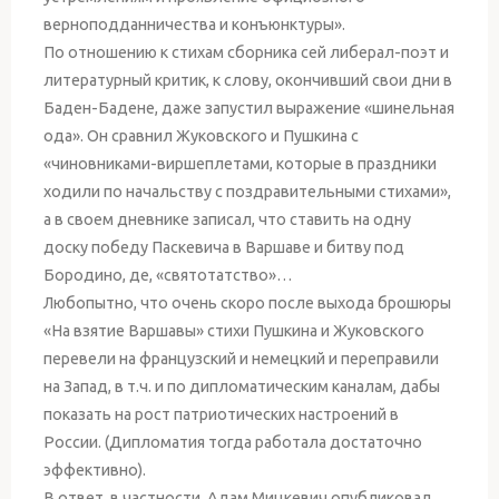
верноподданничества и конъюнктуры».
По отношению к стихам сборника сей либерал-поэт и
литературный критик, к слову, окончивший свои дни в
Баден-Бадене, даже запустил выражение «шинельная
ода». Он сравнил Жуковского и Пушкина с
«чиновниками-виршеплетами, которые в праздники
ходили по начальству с поздравительными стихами»,
а в своем дневнике записал, что ставить на одну
доску победу Паскевича в Варшаве и битву под
Бородино, де, «святотатство»…
Любопытно, что очень скоро после выхода брошюры
«На взятие Варшавы» стихи Пушкина и Жуковского
перевели на французский и немецкий и переправили
на Запад, в т.ч. и по дипломатическим каналам, дабы
показать на рост патриотических настроений в
России. (Дипломатия тогда работала достаточно
эффективно).
В ответ, в частности, Адам Мицкевич опубликовал