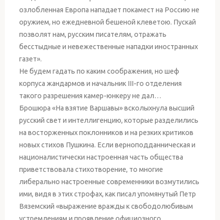
озлобленная Европа нападает покамест на Россию не
оружием, но ежедневной бешеной клеветою. Пускай
позволят нам, русским писателям, отражать
бесстыдные и невежественные нападки иностранных
газет».
Не будем гадать по каким соображения, но шеф
корпуса жандармов и начальник III-го отделения
такого разрешения камер-юнкеру не дал…
Брошюра «На взятие Варшавы» всколыхнула высший
русский свет и интеллигенцию, которые разделились
на восторженных поклонников и на резких критиков
новых стихов Пушкина. Если верноподданническая и
националистически настроенная часть общества
приветствовала стихотворение, то многие
либерально настроенные современники возмутились
ими, видя в этих строфах, как писал упомянутый Петр
Вяземский «выражение вражды к свободолюбивым
устремлениям и проявление официозного