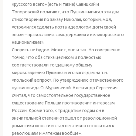
«русского всего» (есть и такие) Савицкий и
Топоровский полагают, что Пушкин написал эти два
стихотворения по заказу Николая, который, мол,
«стремился сделать поэта идеологом догм своей
эпохи – православия, самодержавия и великоросского
национализма».
Спорить не будем. Может, оно и так. Но совершенно
точно, что оба стиха целиком и полностью
соответствовали тогдашнему общему
мировоззрению Пушкина и его взглядам на т.н.
«польский вопрос». По утверждению отечественного
пушкиноведа О. Муравьевой, Александр Сергеевич
считал, что самостоятельное государственное
существование Польши противоречит интересам
России. Кроме того, к тридцатым годам он в
значительной степени отошел от революционной
романтики юности и стал негативно относиться к
революциям и мятежам вообще».