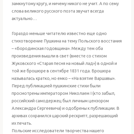
замкнутому кругу, и ничему никого не учит. А по сему
слова великого русского поэта звучат всегда
актуально…
Гораздо меньше читателю известно еще одно
стихотворение Пушкина на тему Польского восстания
– «Бородинская годовщина». Между тем оба
произведения вышли в свет (вместе со стихом
Жуковского «Старая песня на новый лад») в одной и
той же брошюре в сентябре 1831 года. Брошюра
называлась кратко, но емко – «На взятие Варшавы».
Перед публикацией пушкинские стихи были
просмотрены императором Николаем I (кто забыл,
российский самодержец был личным цензором
Александра Сергеевича) и одобрены к публикации. В
архивах сохранился царский рескрипт, разрешающий
их печать.
Польские исследователи творчества нашего