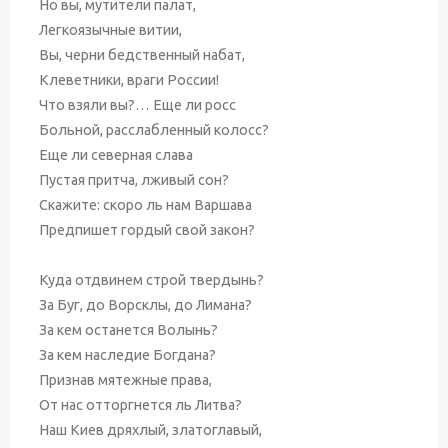
Но вы, мутители палат,
Легкоязычные витии,
Вы, черни бедственный набат,
Клеветники, враги России!
Что взяли вы?… Еще ли росс
Больной, расслабленный колосс?
Еще ли северная слава
Пустая притча, лживый сон?
Скажите: скоро ль нам Варшава
Предпишет гордый свой закон?
Куда отдвинем строй твердынь?
За Буг, до Ворсклы, до Лимана?
За кем останется Волынь?
За кем наследие Богдана?
Признав мятежные права,
От нас отторгнется ль Литва?
Наш Киев дряхлый, златоглавый,