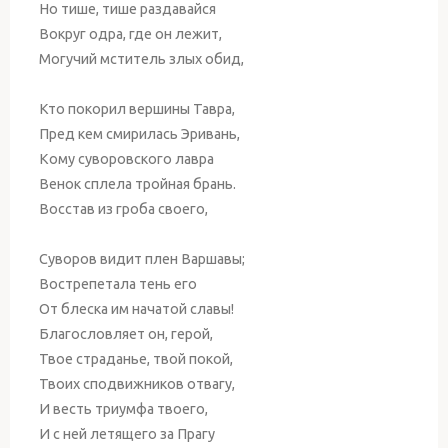
Но тише, тише раздавайся
Вокруг одра, где он лежит,
Могучий мститель злых обид,
Кто покорил вершины Тавра,
Пред кем смирилась Эривань,
Кому суворовского лавра
Венок сплела тройная брань.
Восстав из гроба своего,
Суворов видит плен Варшавы;
Вострепетала тень его
От блеска им начатой славы!
Благословляет он, герой,
Твое страданье, твой покой,
Твоих сподвижников отвагу,
И весть триумфа твоего,
И с ней летящего за Прагу