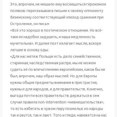
Это, впрочем, не мешало ему восхищаться героизмом
поляков: пересказывая в письме к своему оппоненту
Вяземскому соответствующий эпизод сражения при
Остроленке, он писал:
«Всё это хорошо в поэтическом отношении. Но всё-
таки их надобно задушить, и наша медленность
мучительна». И далее поэт излагает мысли, вскоре
легшие в основу оды:
«Для нас мятеж Польши есть дело семейственное,
старинная, наследственная распря, мы не можем
судить её по впечатлениям европейским, каков бы ни
был, впрочем, наш образ мыслей. Но для Европы
нужны общие предметы внимания в пристрастия,
нужны и для народов, и для правительств. Конечно,
выгода почти всех правительств держаться в сем
случае правила non-intervention <невмешательства>,
то есть избегать в чужом пиру похмелья; но народы
так и рвутся, так и лают. Того и гляди, навяжется на нас