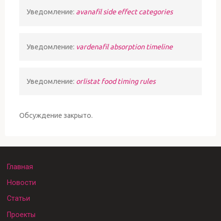
Уведомление:
avanafil side effect categories
Уведомление:
vardenafil absorption timeline
Уведомление:
orlistat food timing rules
Обсуждение закрыто.
Главная
Новости
Статьи
Проекты