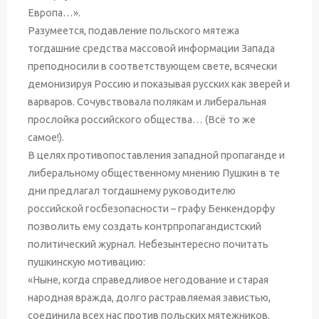
Европа…».
Разумеется, подавление польского мятежа
тогдашние средства массовой информации Запада
преподносили в соответствующем свете, всячески
демонизируя Россию и показывая русских как зверей и
варваров. Сочувствовала полякам и либеральная
прослойка российского общества… (Всё то же
самое!).
В целях противопоставления западной пропаганде и
либеральному общественному мнению Пушкин в те
дни предлагал тогдашнему руководителю
российской госбезопасности – графу Бенкендорфу
позволить ему создать контрпропагандистский
политический журнал. Небезынтересно почитать
пушкинскую мотивацию:
«Ныне, когда справедливое негодование и старая
народная вражда, долго растравляемая завистью,
соединила всех нас против польских мятежников,